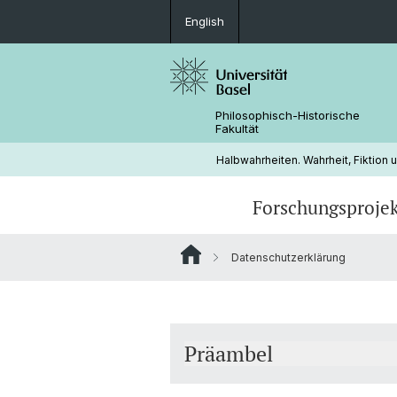
English
Philosophisch-Historische
Fakultät
Halbwahrheiten. Wahrheit, Fiktion u
Forschungsproje
Datenschutzerklärung
Konspirativer Populismus
Nicola Gess
Tim Hofmann
Präambel
Hevin Karakurt