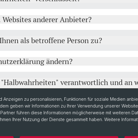
u Websites anderer Anbieter?
Ihnen als betroffene Person zu?
hutzerklärung ändern?
e "Halbwahrheiten" verantwortlich und an 
 Anzeigen zu personalisieren, Funktionen für soziale Medien anbiet
dem geben wir Informationen zu Ihrer Verwendung unserer Website a
artner führen diese Informationen möglicherweise mit weiteren D
Rahmen Ihrer Nutzung der Dienste gesammelt haben. Weitere Informat