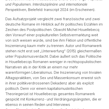
und Populismen. Interdisziplinäre und internationale
Perspektiven
, Bielefeld: transcript 2024 (im Erscheinen).
Das Aufsatzprojekt vergleicht zwei französische und zwei
deutsche Romane im Hinblick auf ihr politisches Erzählen im
Zeichen des Postpolitischen. Obwohl Michel Houellebecq
den Vorwurf einer popkulturellen Selbstvermarktung weit
von sich weisen würde, sind bei ihm Fiktion und öffentliche
Inszenierung kaum mehr zu trennen. Autor und Romanwerk
stehen nicht erst seit „Unterwerfung“ (2015) gleichermaßen
unter Populismusverdacht. Dabei äußert sich das Politische
in Houellebecqs Romanen weniger in rechtspopulistischen
Narrativen als in der Kritik an einem nur mehr
warenförmigen Liberalismus. Die Inszenierung von trivialen
Alltagspraktiken, von Sex und Massenkonsum erweist sich
in ihrer politikverdrossenen Dekadenz aber als explizit
politisch. Denn vor einem kapitalismuskritischen
Theoriegerüst ist Houellebecqs gesamtes Romanwerk
gespickt mit Konkurrenz- und Verdrängungsängsten, die er
ebenso in seinen Reden und Interviews