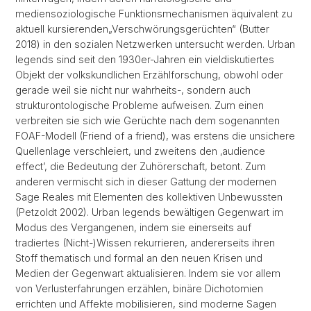
mediensoziologische Funktionsmechanismen äquivalent zu
aktuell kursierenden„Verschwörungsgerüchten“ (Butter
2018) in den sozialen Netzwerken untersucht werden. Urban
legends sind seit den 1930er-Jahren ein vieldiskutiertes
Objekt der volkskundlichen Erzählforschung,
obwohl oder
gerade weil sie nicht nur wahrheits-, sondern auch
strukturontologische Probleme aufweisen. Zum einen
verbreiten sie sich wie Gerüchte nach dem sogenannten
FOAF-Modell (Friend of a friend), was erstens die unsichere
Quellenlage verschleiert, und zweitens den ‚audience
effect’, die Bedeutung der Zuhörerschaft, betont. Zum
anderen vermischt sich in dieser Gattung der modernen
Sage Reales mit Elementen des kollektiven Unbewussten
(Petzoldt 2002). Urban legends bewältigen Gegenwart im
Modus des Vergangenen, indem sie einerseits auf
tradiertes (Nicht-)Wissen rekurrieren, andererseits ihren
Stoff thematisch und formal an den neuen Krisen und
Medien der Gegenwart aktualisieren. Indem sie vor allem
von Verlusterfahrungen erzählen, binäre Dichotomien
errichten und Affekte mobilisieren, sind moderne Sagen