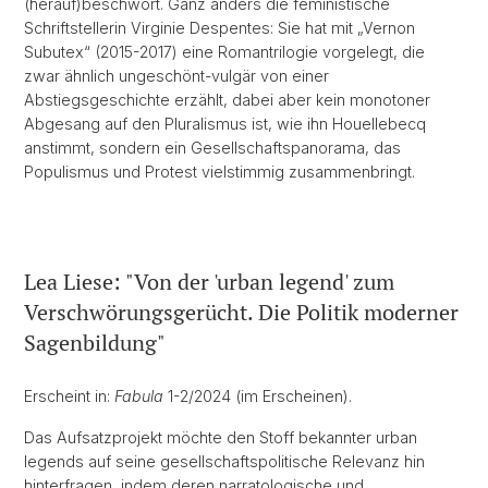
(herauf)beschwört. Ganz anders die feministische
Schriftstellerin Virginie Despentes: Sie hat mit „Vernon
Subutex“ (2015-2017) eine Romantrilogie vorgelegt, die
zwar ähnlich ungeschönt-vulgär von einer
Abstiegsgeschichte erzählt, dabei aber kein monotoner
Abgesang auf den Pluralismus ist, wie ihn Houellebecq
anstimmt, sondern ein Gesellschaftspanorama, das
Populismus und Protest vielstimmig zusammenbringt.
Lea Liese: "Von der 'urban legend' zum
Verschwörungsgerücht. Die Politik moderner
Sagenbildung"
Erscheint in:
Fabula
1-2/2024 (im Erscheinen).
Das Aufsatzprojekt möchte den Stoff bekannter urban
legends auf seine gesellschaftspolitische Relevanz hin
hinterfragen, indem deren narratologische und