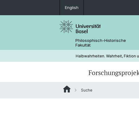
English
Philosophisch-Historische
Fakultät
Halbwahrheiten. Wahrheit, Fiktion u
Forschungsproje
Suche
Konspirativer Populismus
Nicola Gess
Tim Hofmann
Hevin Karakurt